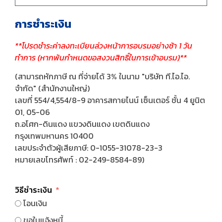
การชำระเงิน
**โปรดชำระค่าลงทะเบียนล่วงหน้าการอบรมอย่างช้า 1 วัน
ทำการ (หากพ้นกำหนดขอสงวนสิทธิ์ในการเข้าอบรม)**
(สามารถหักภาษี ณ ที่จ่ายได้ 3% ในนาม "บริษัท ที.ไอ.ไอ.
จำกัด" (สำนักงานใหญ่)
เลขที่ 554/4,554/8-9 อาคารสกายไนน์ เซ็นเตอร์ ชั้น 4 ยูนิต
01, 05-06
ถ.อโศก-ดินแดง แขวงดินแดง เขตดินแดง
กรุงเทพมหานคร 10400
เลขประจำตัวผู้เสียภาษี: 0-1055-31078-23-3
หมายเลขโทรศัพท์ : 02-249-8584-89)
วิธีชำระเงิน
โอนเงิน
ขอใบแจ้งหนี้