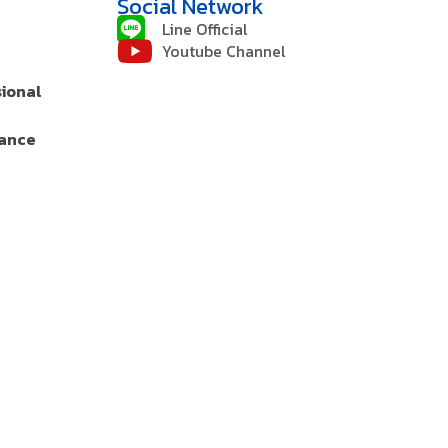
Social Network
Line Official
Youtube Channel
sional
rance