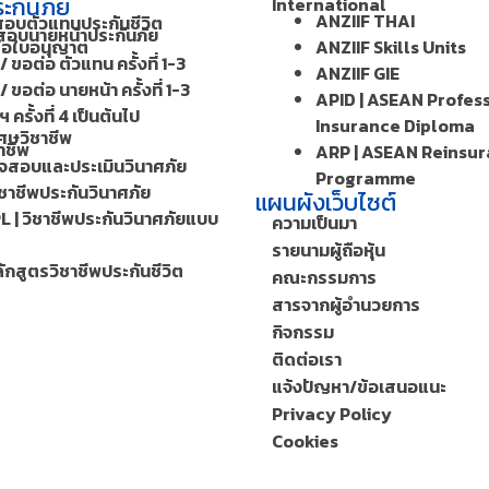
ะกันภัย
International
ANZIIF THAI
สอบตัวแทนประกันชีวิต
อบนายหน้าประกันภัย
ต่อใบอนุญาต
ANZIIF Skills Units
/ ขอต่อ ตัวแทน ครั้งที่ 1-3
ANZIIF GIE
/ ขอต่อ นายหน้า ครั้งที่ 1-3
APID | ASEAN Profes
 ครั้งที่ 4 เป็นต้นไป
Insurance Diploma
ศษวิชาชีพ
าชีพ
ARP | ASEAN Reinsu
วจสอบและประเมินวินาศภัย
Programme
ิชาชีพประกันวินาศภัย
แผนผังเว็บไซต์
L | วิชาชีพประกันวินาศภัยแบบ
ความเป็นมา
รายนามผู้ถือหุ้น
ักสูตรวิชาชีพประกันชีวิต
คณะกรรมการ
สารจากผู้อำนวยการ
กิจกรรม
ติดต่อเรา
แจ้งปัญหา/ข้อเสนอแนะ
Privacy Policy
Cookies