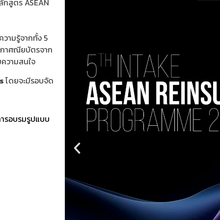
มหลักสูตร ASEAN
ามรู้จากทั้ง 5
ะกาศณียบัตรจาก
มความสนใจ
gs
โดยจะมีรอบจัด
การอบรมรูปแบบ