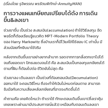
(เรื่องโดย รุจิพรรณ พรรัตนพิทักษ์-AnnuityMAN)
การวางแผนเกษียณเปรียบได้ดัง การเดิน
ขึ้น&ลงเขา
ช่วงขาขึ้น เป็นช่วง สะสมเงิน(accumulation) ถ้าใช้วิธีลงทุน จัด
พอร์ตก็ต้องเรียนรู้แนวคิด MPT-Modern Portfolio Theory
ของ Harry Markowitz ซึ่งบ้านเราก็มีไว้แค่ให้ใช้สอบ IC เท่านั้น มี
ส่วนน้อยที่หยิบมาใช้จริง
หลังจากเดินขึ้นเขาอย่างยากลำบาก รอดจากการกลิ้งตกเขาไปได้
จนถึงยอดเขา ปักธงแดงจนได้ คือ สะสมเงินเป็นกองทุนเกษียณได้
ตามที่ฝัน ก็ต้องไปต่อ ชีวิตยังไม่สุด คือ
ช่วงขาลง เดินลงเขา เป็นช่วงที่ต้องถอนเงิน(Decumulation)
ออกมาใช้ จะถอนวิธีไหน ถึงจะทำให้เงินไม่หมดก่อนตาย สามารถ
รับมือกับความเสี่ยงหลังเกษียณที่อาจจะเกิดขึ้นได้
คำถามคือ เคยคิดไหมว่า ถ้าเราใช้ ทักษะตอนเดินขึ้นเขา(ซึ่งเราคุ้น
เคยเพราะผ่านมามีประสบการณ์แล้ว) เหมือนกับตอนเดินลงเขา