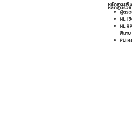
หลักสูตรพิเ
หลักสูตรวิช
ผู้ตร
NL | ว
NL RP
พิเศษ
PLI หล