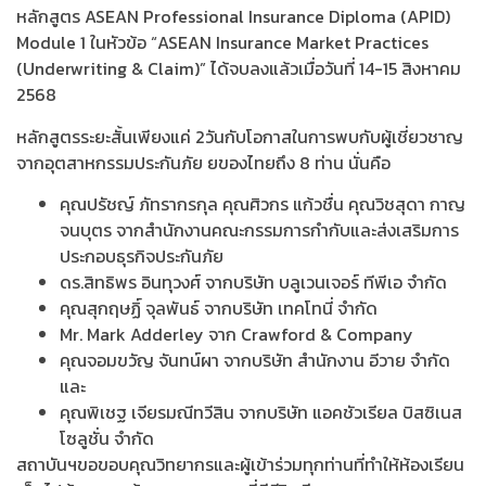
หลักสูตร ASEAN Professional Insurance Diploma (APID)
Module 1 ในหัวข้อ “ASEAN Insurance Market Practices
(Underwriting & Claim)” ได้จบลงแล้วเมื่อวันที่ 14-15 สิงหาคม
2568
หลักสูตรระยะสั้นเพียงแค่ 2วันกับโอกาสในการพบกับผู้เชี่ยวชาญ
จากอุตสาหกรรมประกันภัย ยของไทยถึง 8 ท่าน นั่นคือ
คุณปรัชญ์ ภัทรากรกุล คุณศิวกร แก้วชื่น คุณวิชสุดา กาญ
จนบุตร จากสำนักงานคณะกรรมการกำกับและส่งเสริมการ
ประกอบธุรกิจประกันภัย
ดร.สิทธิพร อินทุวงศ์ จากบริษัท บลูเวนเจอร์ ทีพีเอ จำกัด
คุณสุกฤษฏิ์ จุลพันธ์ จากบริษัท เทคโทนี่ จำกัด
Mr. Mark Adderley จาก Crawford & Company
คุณจอมขวัญ จันทน์ผา จากบริษัท สำนักงาน อีวาย จำกัด
และ
คุณพิเชฐ เจียรมณีทวีสิน จากบริษัท แอคชัวเรียล บิสซิเนส
โซลูชั่น จำกัด
สถาบันฯขอขอบคุณวิทยากรและผู้เข้าร่วมทุกท่านที่ทำให้ห้องเรียน