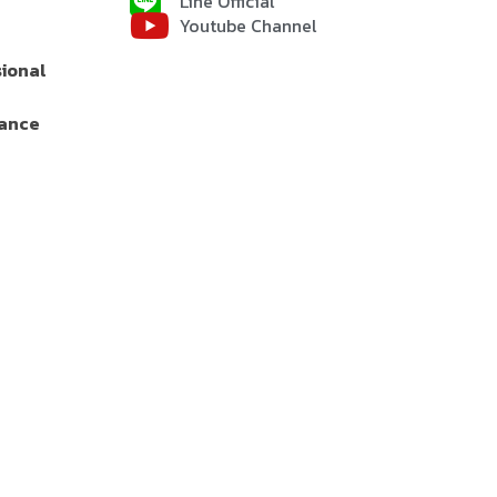
Line Official
Youtube Channel
sional
rance