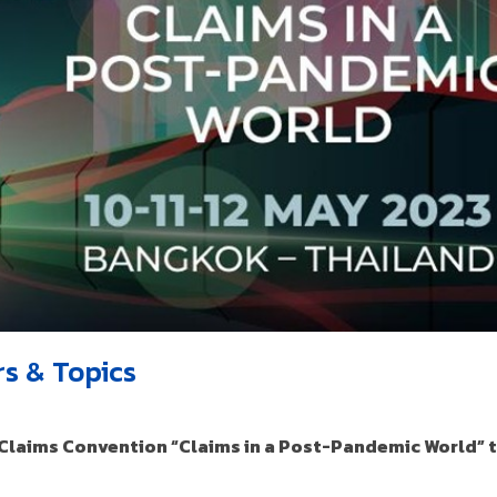
s & Topics
 Claims Convention “Claims in a Post-Pandemic World” t