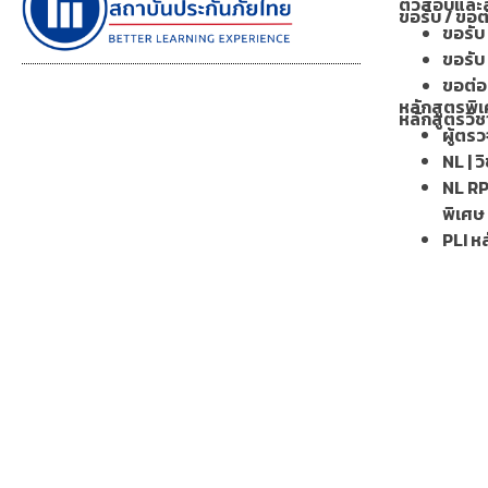
ติวสอบและส
ขอรับ / ขอ
ขอรับ 
ขอรับ 
ขอต่อฯ
หลักสูตรพิเ
หลักสูตรวิช
ผู้ตร
NL | ว
NL RP
พิเศษ
PLI หล