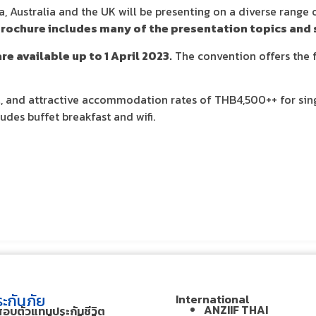
 Australia and the UK will be presenting on a diverse range o
brochure includes many of the presentation topics and 
re available up to 1 April 2023.
The convention offers the f
el, and attractive accommodation rates of THB4,500++ for sin
udes buffet breakfast and wifi.
ะกันภัย
International
ANZIIF THAI
สอบตัวแทนประกันชีวิต