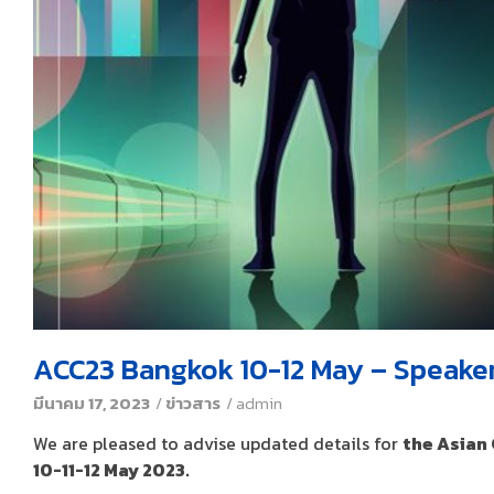
ACC23 Bangkok 10-12 May – Speaker
มีนาคม 17, 2023
/
ข่าวสาร
/
admin
We are pleased to advise updated details for
the Asian
10-11-12 May 2023.