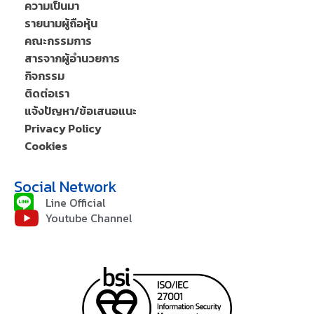
ความเป็นมา
รายนามผู้ถือหุ้น
คณะกรรมการ
สารจากผู้อำนวยการ
กิจกรรม
ติดต่อเรา
แจ้งปัญหา/ข้อเสนอแนะ
Privacy Policy
Cookies
Social Network
Line Official
Youtube Channel