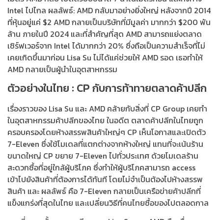
Intel ไปไกล ผลลัพธ์: AMD กลับมาอย่างยิ่งใหญ่ หลังจากปี 2014
ที่หุ้นอยู่แค่ $2 AMD กลายเป็นบริษัทที่มีมูลค่า มากกว่า $200 พัน
ล้าน ภายในปี 2024 และที่สำคัญที่สุด AMD สามารถแย่งตลาด
เซิร์ฟเวอร์จาก Intel ได้มากกว่า 20% ซึ่งถือเป็นความสำเร็จที่ไม่
เคยเกิดขึ้นมาก่อน Lisa Su ไม่ได้แค่ช่วยให้ AMD รอด เธอทำให้
AMD กลายเป็นผู้นำในอุตสาหกรรม
ตัวอย่างในไทย : CP กับการท้าทายตลาดค้าปลีก
เรื่องราวของ Lisa Su และ AMD คล้ายกับสิ่งที่ CP Group เคยทำ
ในอุตสาหกรรมค้าปลีกของไทย ในอดีต ตลาดค้าปลีกในไทยถูก
ครอบครองโดยห้างสรรพสินค้าใหญ่ๆ CP เห็นโอกาสและเปิดตัว
7-Eleven ซึ่งใช้โมเดลที่แตกต่างจากห้างใหญ่ แทนที่จะเน้นร้าน
ขนาดใหญ่ CP ขยาย 7-Eleven ไปทั่วประเทศ ด้วยโมเดลร้าน
สะดวกซื้อที่อยู่ใกล้ผู้บริโภค ซึ่งทำให้ผู้บริโภคสามารถ access
เข้าไปยังสินค้าที่ต้องการได้ทันที โดยไม่จำเป็นต้องไปห้างสรรพ
สินค้า และ ผลลัพธ์ คือ 7-Eleven กลายเป็นเครือข่ายค้าปลีกที่
แข็งแกร่งที่สุดในไทย และเปลี่ยนวิธีที่คนไทยซื้อของไปตลอดกาล