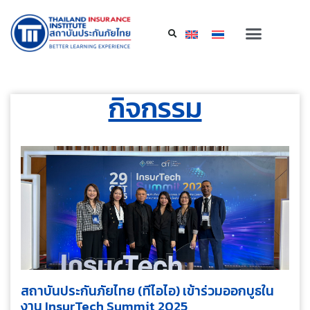
กิจกรรม
สถาบันประกันภัยไทย (ทีไอไอ) เข้าร่วมออกบูธใน
งาน InsurTech Summit 2025