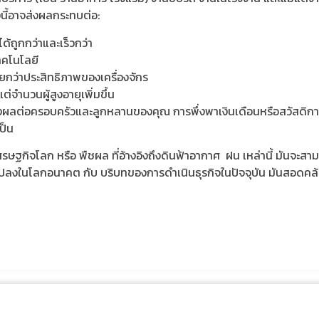
นี้อาจส่งผลกระทบต่อ:
ได้ถูกกว่าและเร็วกว่า
ทคโนโลยี
กว่าประสิทธิภาพของเครื่องจักร
ำนวนผู้สูงอายุเพิ่มขึ้น
ส่งผลต่อครอบครัวและลูกหลานของคุณ การพึ่งพาเงินเดือนหรือสวัสดิการ
เป็น
แสเศรษฐกิจโลก หรือ พืชผล ที่อ้างอิงถึงดินฟ้าอากาศ ฝน เหล่านี้ มันจะส
่ยนแปลงในโลกอนาคต กับ บริบทของการดำเนินธุรกิจในปัจจุบัน มันสอดคล้