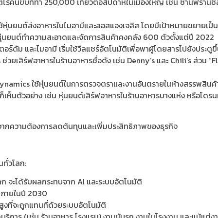
์ไร้คนขับที่ทำ 250,000 เที่ยวต่อสัปดาห์ในเมืองใหญ่ เช่น ซานฟร
ใช้หุ่นยนต์ส่งอาหารในไมอามีและลอสแองเจลิส โดยมีเป้าหมายขยายเป็น
้หุ่นยนต์ทำความสะอาดและจัดการสินค้าคงคลัง 600 ตัวตั้งแต่ปี 2022
ร์ดัม และไมอามี เริ่มใช้วีลแชร์อัตโนมัติเพื่อพาผู้โดยสารไปยังประตูขึ้
 ช่วยเสิร์ฟอาหารในร้านอาหารชื่อดัง เช่น Denny’s และ Chili’s ส่วน 
ynamics ใช้หุ่นยนต์ในการตรวจตราและงานอันตรายในห้างสรรพสินค้า
ราก็เห็นตัวอย่าง เช่น หุ่นยนต์เสิร์ฟอาหารในร้านอาหารบางแห่ง หรือโด
นจากความต้องการลดต้นทุนและเพิ่มประสิทธิภาพของธุรกิจ
ทั่วโลก:
ก จะได้รับผลกระทบจาก AI และระบบอัตโนมัติ
ีพภายในปี 2030
งที่จะถูกแทนที่ด้วยระบบอัตโนมัติ
การ (เช่น ร้านอาหาร โรงแรม) งานขับรถ งานในโรงงาน และแม้แต่งานส