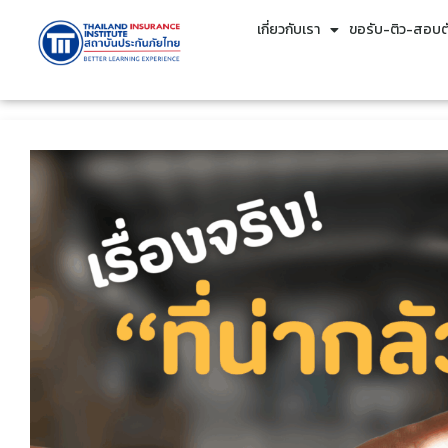
เกี่ยวกับเรา
ขอรับ-ติว-สอบตั