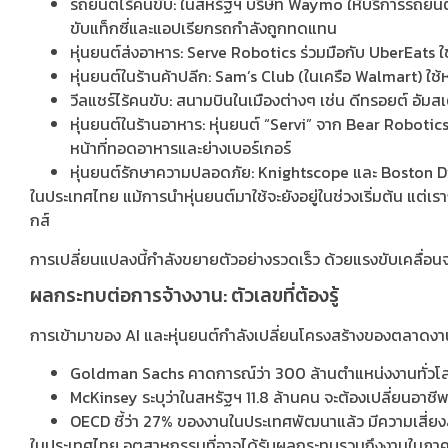
รถยนต์ไร้คนขับ: ในสหรัฐฯ บริษัท Waymo ให้บริการรถยนต
ขับแท็กซี่และแอปเรียกรถกำลังถูกทดแทน
หุ่นยนต์ส่งอาหาร: Serve Robotics ร่วมมือกับ UberEats 
หุ่นยนต์ในร้านค้าปลีก: Sam’s Club (ในเครือ Walmart) ใช
วีลแชร์ไร้คนขับ: สนามบินในเมืองต่างๆ เช่น ดีทรอยต์ อัมสเตอ
หุ่นยนต์ในร้านอาหาร: หุ่นยนต์ “Servi” จาก Bear Robotics
หน้าที่ทอดอาหารและย่างเบอร์เกอร์
หุ่นยนต์รักษาความปลอดภัย: Knightscope และ Boston D
ในประเทศไทย แม้การนำหุ่นยนต์มาใช้จะยังอยู่ในช่วงเริ่มต้น แต่เ
กส์
การเปลี่ยนแปลงนี้กำลังขยายตัวอย่างรวดเร็ว ด้วยแรงขับเคลื่อ
ผลกระทบต่อการจ้างงาน: ตัวเลขที่ต้องรู้
การเข้ามาของ AI และหุ่นยนต์กำลังเปลี่ยนโครงสร้างของตลาดงาน
Goldman Sachs คาดการณ์ว่า 300 ล้านตำแหน่งงานทั่วโล
McKinsey ระบุว่าในสหรัฐฯ 11.8 ล้านคน จะต้องเปลี่ยนอาช
OECD ชี้ว่า 27% ของงานในประเทศพัฒนาแล้ว มีความเสี่ยงสู
ในประเทศไทย อุตสาหกรรมที่อาจได้รับผลกระทบรวมถึงงานในภาคบริ