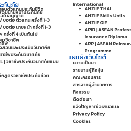
ะกันภัย
International
ANZIIF THAI
สอบตัวแทนประกันชีวิต
อบนายหน้าประกันภัย
ต่อใบอนุญาต
ANZIIF Skills Units
/ ขอต่อ ตัวแทน ครั้งที่ 1-3
ANZIIF GIE
/ ขอต่อ นายหน้า ครั้งที่ 1-3
APID | ASEAN Profes
 ครั้งที่ 4 เป็นต้นไป
Insurance Diploma
ศษวิชาชีพ
าชีพ
ARP | ASEAN Reinsu
วจสอบและประเมินวินาศภัย
Programme
ิชาชีพประกันวินาศภัย
แผนผังเว็บไซต์
L | วิชาชีพประกันวินาศภัยแบบ
ความเป็นมา
รายนามผู้ถือหุ้น
ักสูตรวิชาชีพประกันชีวิต
คณะกรรมการ
สารจากผู้อำนวยการ
กิจกรรม
ติดต่อเรา
แจ้งปัญหา/ข้อเสนอแนะ
Privacy Policy
Cookies