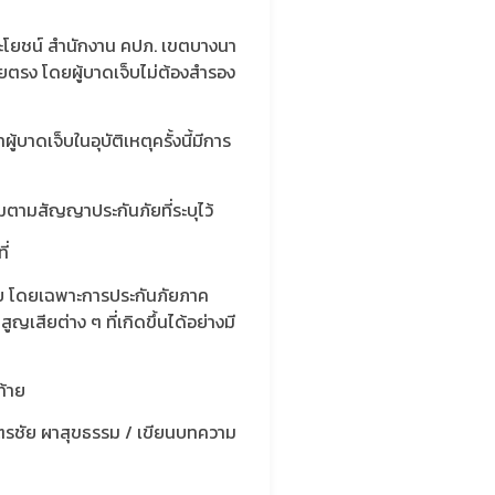
ิประโยชน์ สำนักงาน คปภ. เขตบางนา
ตรง โดยผู้บาดเจ็บไม่ต้องสำรอง
ดเจ็บในอุบัติเหตุครั้งนี้มีการ
มตามสัญญาประกันภัยที่ระบุไว้
ี่
ยงภัย โดยเฉพาะการประกันภัยภาค
เสียต่าง ๆ ที่เกิดขึ้นได้อย่างมี
ท้าย
ตรชัย​ ผาสุขธรรม​ / เขียนบทความ