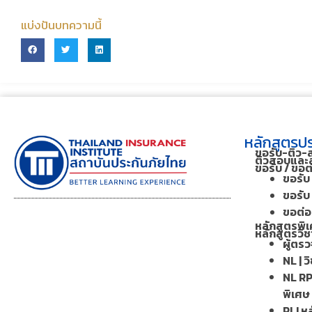
แบ่งปันบทความนี้
หลักสูตรปร
ขอรับ-ติว-
ติวสอบและส
ขอรับ / ขอ
ขอรับ 
ขอรับ 
ขอต่อฯ
หลักสูตรพิเ
หลักสูตรวิช
ผู้ตร
NL | ว
NL RP
พิเศษ
PLI หล