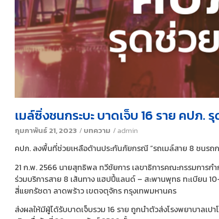
เมล์ซิ่งชนกระบะ บาดเจ็บ 16 ราย คปภ. ร
กุมภาพันธ์ 21, 2023
/
บทความ
/
admin
คปภ. ลงพื้นที่ช่วยเหลือด้านประกันภัยกรณี “รถเมล์สาย 8 ชนรถกระ
21 ก.พ. 2566 นายสุทธิพล ทวีชัยการ เลขาธิการคณะกรรมการกำก
ร่วมบริการสาย 8 เส้นทาง แฮปปี้แลนด์ – สะพานพุทธ ทะเบียน 
สี่แยกรัชดา ลาดพร้าว เขตจตุจักร กรุงเทพมหานคร
ส่งผลให้มีผู้ได้รับบาดเจ็บรวม 16 ราย ถูกนำตัวส่งโรงพยาบา