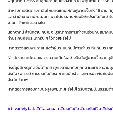
พฤษภาคม 2565 สิ้นสุดความคุ้มครองวันที่ 18 พฤษภาคม 2566 โ
สำหรับการติดตามค่าสินไหมทดแทนให้กับผู้บาดเจ็บทั้ง 16 ราย ที่ถ
และสำนักงาน คปภ. เขตท่าพระได้ประสานกับบริษัทประกันภัยเข้
จ่ายค่ารักษาแต่อย่างใด
นอกจากนี้ สำนักงาน คปภ. จะบูรณาการการทำงานร่วมกับสมาคมประกั
ทำประกันภัยประเภทอื่น ๆ ไว้ด้วยหรือไม่
หากตรวจสอบพบภายหลังว่าผู้ประสบภัยมีการทำประกันภัยประเภทอื่น
“สำนักงาน คปภ.ขอแสดงความเสียใจอย่างยิ่งกับผู้บาดเจ็บจากอุบัติ
ทั้งนี้อุบัติเหตุเกิดขึ้นได้ทุกที่ ทุกเวลาและกับทุกคน และเพื่อ
บังคับ (พ.ร.บ.) การประกันภัยรถภาคสมัครใจ และการประกันภัยประเภ
ประสิทธิภาพ
หากต้องการสอบถามข้อมูลเพิ่มเติมหรือไม่ได้รับความเป็นธรรมด้
#tiivarietytalk #ทีไอไอทอล์ค​ #ประกันภัย #ประกันชีวิต #ประก