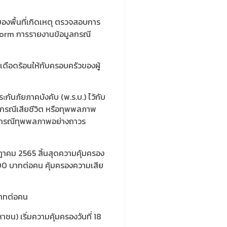
ของพื้นที่เกิดเหตุ ตรวจสอบการ
form การรายงานข้อมูลกรณี
มเดือดร้อนให้กับครอบครัวของผู้
ันภัยภาคบังคับ (พ.ร.บ.) ไว้กับ
รองกรณีเสียชีวิต หรือทุพพลภาพ
น กรณีทุพพลภาพอย่างถาวร
รกฎาคม 2565 สิ้นสุดความคุ้มครอง
00 บาทต่อคน คุ้มครองความเสีย
บาทต่อคน
น) เริ่มความคุ้มครองวันที่ 18