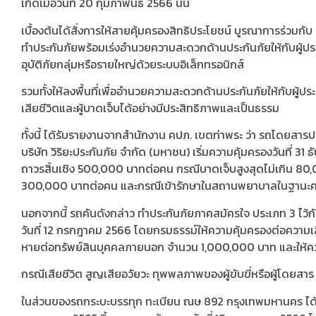
เกิดเมื่อวันที่ 20 กุมภาพันธ์ 2566 นั้น
เบื้องต้นได้สั่งการให้สายคุ้มครองสิทธิประโยชน์ บูรณาการร่วม
ทำประกันภัยพร้อมเร่งอำนวยความสะดวกด้านประกันภัยให้กับผู้
อุบัติภัยกลุ่มหรือรายใหญ่ด้วยระบบอิเล็กทรอนิกส์
รวมทั้งให้ลงพื้นที่เพื่ออำนวยความสะดวกด้านประกันภัยให้กับผู้ป
เสียชีวิตและผู้บาดเจ็บได้อย่างมีประสิทธิภาพและเป็นธรรม
ทั้งนี้ ได้รับรายงานจากสำนักงาน คปภ. เขตท่าพระ ว่า รถโดยสาร
บริษัท วิริยะประกันภัย จำกัด (มหาชน) เริ่มความคุ้มครองวันที่ 
ถาวรสิ้นเชิง 500,000 บาทต่อคน กรณีบาดเจ็บสูงสุดไม่เกิน
300,000 บาทต่อคน และกรณีเข้ารักษาในสถานพยาบาลในฐานะคนไข้
นอกจากนี้ รถคันดังกล่าว ทำประกันภัยภาคสมัครใจ ประเภท 3 ไว้กับ
วันที่ 12 กรกฎาคม 2566 โดยกรมธรรม์ให้ความคุ้มครองต่อควา
หายต่อทรัพย์สินบุคคลภายนอก จำนวน 1,000,000 บาท และให้คว
กรณีเสียชีวิต สูญเสียอวัยวะ ทุพพลภาพของผู้ขับขี่หรือผู้โ
ในส่วนของรถกระบะบรรทุก ทะเบียน ณษ 892 กรุงเทพมหานคร ได้ทำปร