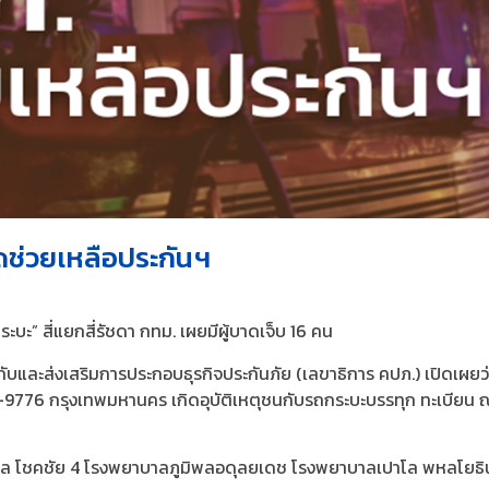
ุดช่วยเหลือประกันฯ
บะ” สี่แยกสี่รัชดา กทม. เผยมีผู้บาดเจ็บ 16 คน
ับและส่งเสริมการประกอบธุรกิจประกันภัย (เลขาธิการ คปภ.) เปิดเผ
10-9776 กรุงเทพมหานคร เกิดอุบัติเหตุชนกับรถกระบะบรรทุก ทะเบีย
ลเปาโล โชคชัย 4 โรงพยาบาลภูมิพลอดุลยเดช โรงพยาบาลเปาโล พหลโยธ