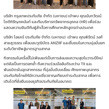
บริษัท กรุงเทพประกันภัย จำกัด (มหาชน) เข้าพบ คุณนันทวัฒน์
โชติหิรัญภคนันท์ และทีมบริหารทรัพยากรบุคคล (HR) เพื่อร่วม
แสดงความยินดีกับผู้สำเร็จการศึกษาหลักสูตรต่างประเทศ
บริษัท ไอแคร์ ประกันภัย จำกัด (มหาชน) เข้าพบ คุณพิรัตน์ วงศ์
สายสุวรรณ เพื่อมอบวุฒิบัตร ANZIIF และชื่นชมในความมุ่งมั่นยก
ระดับวิชาชีพสู่มาตรฐานสากล
กิจกรรมในครั้งนี้ไม่เพียงแต่เป็นการส่งมอบความสุขในวาระปีใหม่
แต่ยังเป็นการตอกย้ำ ถึงความร่วมมืออันดีระหว่าง TII และ
พันธมิตรในอุตสาหกรรม ที่มุ่งมั่นขับเคลื่อน ศักยภาพบุคลากร
ประกันภัยไทยให้มีความเชี่ยวชาญเทียบเท่าระดับสากล เพื่อการ
เติบโตที่ยั่งยืนของธุรกิจประกันภัยในอนาคต