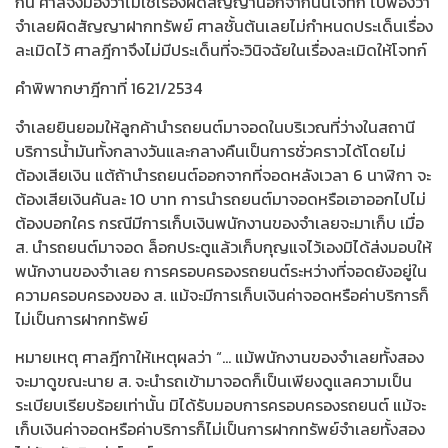
กัน ศาลจึงมองว่าไม่ใช่เรื่องผิดสัญญานอกจากนั้นโจทก์ ไปฟ้องว่า
จำเลยผิดสัญญาฝากทรัพย์ ศาลชั้นต้นเลยไม่กำหนดประเด็นเรื่อง
ละเมิดไว้ ศาลฎีกาจึงไม่มีประเด็นที่จะวินิจฉัยในเรื่องละเมิดให้โจทก์
คำพิพากษาฎีกาที่ 1621/2534
จำเลยยินยอมให้ลูกค้านำรถยนต์มาจอดในบริเวณที่ว่างในสถานี
บริการน้ำมันทั้งกลางวันและกลางคืนเป็นการชั่วคราวได้โดยไม่
ต้องเสียเงิน แต้ถ้านำรถยนต์ออกจากที่จอดหลังเวลา 6 นาฬิกา จะ
ต้องเสียเงินคันละ 10 บาท การนำรถยนต์มาจอดหรือเอาออกไปไม่
ต้องบอกใคร กรณีมีการเก็บเงินพนักงานของจำเลยจะมาเก็บ เมื่อ
ส. นำรถยนต์มาจอด ล็อกประตูแล้วเก็บกุญแจไว้เองมิได้ส่งมอบให้
พนักงานของจำเลย การครอบครองรถยนต์ระหว่างที่จอดยังอยู่ใน
ความครอบครองของ ส. แม้จะมีการเก็บเงินค่าจอดหรือค่าบริการก็
ไม่เป็นการฝากทรัพย์
หมายเหตุ ศาลฎีกาให้เหตุผลว่า “… แม้พนักงานของจำเลยทั้งสอง
จะมาดูขณะนาย ส. จะนำรถเข้ามาจอดก็เป็นเพียงดูแลความเป็น
ระเบียบเรียบร้อยเท่านั้น มิได้รับมอบการครอบครองรถยนต์ แม้จะ
เก็บเงินค่าจอดหรือค่าบริการก็ไม่เป็นการฝากทรัพย์จำเลยทั้งสอง