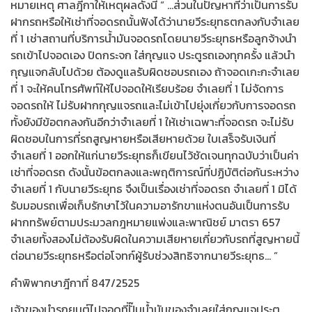
หมายเหตุ ศาลฎีกาให้เหตุผลดังนี้ “ …ส่วนในปัญหาที่ว่าเป็นการรับ
ฝากรถหรือให้เช่าที่จอดรถนั้นฟังได้ว่านายวีระยุทธตกลงกับจำเลย
ที่ 1 เช่าสถานที่บริการน้ำมันจอดรถโดยนายวีระยุทธหรือลูกจ้างนำ
รถเข้าไปจอดเอง ปิดกระจก ใส่กุญแจ ประตูรถเองทุกครั้ง แล้วนำ
กุญแจกลับไปด้วย ต้องดูแลรับผิดชอบรถเอง ถ้าจอดเกะกะจำเลย
ที่ 1 จะให้คนโทรศัพท์ให้ไปจอดให้เรียบร้อย จำเลยที่ 1 ไม่จัดการ
จอดรถให้ ไม่รับฝากกุญแจรถและไม่เข้าไปยุ่งเกี่ยวกับการจอดรถ
ทั้งยังมีข้อตกลงกันอีกว่าจำเลยที่ 1 ให้เช่าเฉพาะที่จอดรถ จะไม่รับ
ผิดชอบในการที่รถสูญหายหรือเสียหายด้วย ใบเสร็จรับเงินที่
จำเลยที่ 1 ออกให้แก่นายวีระยุทธก็เขียนไว้ชัดเจนทุกฉบับว่าเป็นค่า
เช่าที่จอดรถ ดังนั้นข้อตกลงและพฤติการณ์ที่ปฏิบัติต่อกันระหว่าง
จำเลยที่ 1 กับนายวีระยุทธ จึงเป็นเรื่องเช่าที่จอดรถ จำเลยที่ 1 มิได้
รับมอบรถเพื่อเก็บรักษาไว้ในความอารักขาแห่งตนอันเป็นการรับ
ฝากทรัพย์ตามประมวลกฎหมายแพ่งและพาณิชย์ มาตรา 657
จำเลยทั้งสองไม่ต้องรับผิดในความเสียหายเกี่ยวกับรถที่สูญหายนี้
ต่อนายวีระยุทธหรือต่อโจทก์ผู้รับช่วงสิทธิจากนายวีระยุทธ… ”
คำพิพากษาฎีกาที่ 847/2525
เจ้าของนำรถยนต์ไปจอดที่ปั๊มน้ำมันของจำเลยใส่กุญแจประตู