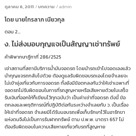
ตุลาคม 6, 2011
/
บทความ
/
admin
โดย นายไกรลาภ เนียวกุล
ตอน 2…
ง. ไม่ส่งมอบกุญแจเป็นสัญญาเช่าทรัพย์
คำพิพากษาฎีกาที่ 286/2525
เช่าสถานที่สถานีบริการน้ำมันจอดรถ โดยนำรถเข้าไปจอดเองแล้ว
นำกุญแจรถกลับไปด้วย ต้องดูแลรับผิดชอบรถเองโดยจำเลยจะ
ไม่เข้ายุ่งเกี่ยวกับการจอดรถ ทั้งยังมีข้อตกลงกันว่าให้เช่าเฉพาะที่
จอดรถไม่รับผิดชอบในการที่รถสูญหายหรือเสียหายด้วยใบเสร็จ
รับเงินที่ออกให้ก็เขียนไว้ทุกฉบับว่า เป็นค่าเช่าที่จอดรถ ดังนี้ ข้อ
ตกลงและพฤติการณ์ที่ปฏิบัติต่อกันระหว่างจำเลยกับ ว. เป็นเรื่อง
ให้เช่าที่จอดรถ จำเลยมิได้รับมอบรถเพื่อเก็บรักษาไว้ในอารักขา
แห่งตนจึงไม่เป็นการรับฝากทรัพย์ ตาม ป.พ.พ. มาตรา 657 ไม่
ต้องรับผิดชอบในความเสียหายเกี่ยวกับรถที่สูญหาย