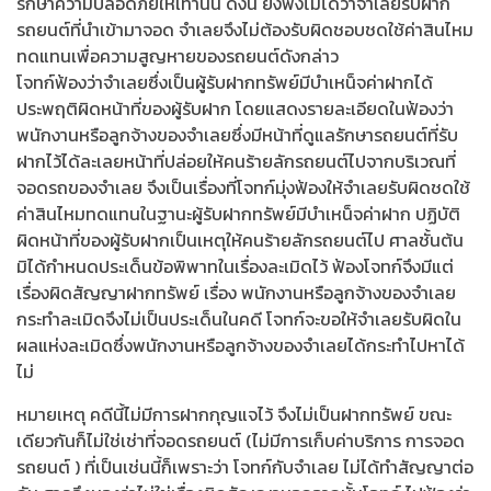
รักษาความปลอดภัยให้เท่านั้น ดังนี้ ยังฟังไม่ได้ว่าจำเลยรับฝาก
รถยนต์ที่นำเข้ามาจอด จำเลยจึงไม่ต้องรับผิดชอบชดใช้ค่าสินไหม
ทดแทนเพื่อความสูญหายของรถยนต์ดังกล่าว
โจทก์ฟ้องว่าจำเลยซึ่งเป็นผู้รับฝากทรัพย์มีบำเหน็จค่าฝากได้
ประพฤติผิดหน้าที่ของผู้รับฝาก โดยแสดงรายละเอียดในฟ้องว่า
พนักงานหรือลูกจ้างของจำเลยซึ่งมีหน้าที่ดูแลรักษารถยนต์ที่รับ
ฝากไว้ได้ละเลยหน้าที่ปล่อยให้คนร้ายลักรถยนต์ไปจากบริเวณที่
จอดรถของจำเลย จึงเป็นเรื่องที่โจทก์มุ่งฟ้องให้จำเลยรับผิดชดใช้
ค่าสินไหมทดแทนในฐานะผู้รับฝากทรัพย์มีบำเหน็จค่าฝาก ปฏิบัติ
ผิดหน้าที่ของผู้รับฝากเป็นเหตุให้คนร้ายลักรถยนต์ไป ศาลชั้นต้น
มิได้กำหนดประเด็นข้อพิพาทในเรื่องละเมิดไว้ ฟ้องโจทก์จึงมีแต่
เรื่องผิดสัญญาฝากทรัพย์ เรื่อง พนักงานหรือลูกจ้างของจำเลย
กระทำละเมิดจึงไม่เป็นประเด็นในคดี โจทก์จะขอให้จำเลยรับผิดใน
ผลแห่งละเมิดซึ่งพนักงานหรือลูกจ้างของจำเลยได้กระทำไปหาได้
ไม่
หมายเหตุ คดีนี้ไม่มีการฝากกุญแจไว้ จึงไม่เป็นฝากทรัพย์ ขณะ
เดียวกันก็ไม่ใช่เช่าที่จอดรถยนต์ (ไม่มีการเก็บค่าบริการ การจอด
รถยนต์ ) ที่เป็นเช่นนี้ก็เพราะว่า โจทก์กับจำเลย ไม่ได้ทำสัญญาต่อ