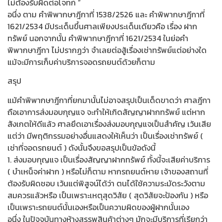
ไม่ต้องรับผิดต่อโจทก์ ”
อนึ่ง ตาม คำพิพากษาฎีกาที่ 1538/2526 และ คำพิพากษาฎีกาที่
1621/2534 มีประเด็นขึ้นศาลเพียงประเด็นเดียวคือ เรื่อง ฝาก
ทรัพย์ นอกจากนั้น คำพิพากษาฎีกาที่ 1621/2534 ในย่อคำ
พิพากษาฎีกา ไม่ปรากฏว่า จำเลยต่อสู้เรื่องเช่าทรัพย์แต่อย่างใด
แม้จะมีการเก็บค่าบริการจอดรถยนต์ด้วยก็ตาม
สรุป
แม้คำพิพากษาฎีกาที่ยกมานั้นไม่อาจสรุปเป็นเด็ดขาดว่า ศาลฎีกา
ถือเอาการส่งมอบกุญแจ จะทำให้เกิดสัญญาฝากทรัพย์ แต่หาก
สังเกตให้ดีแล้ว ศาลยึดเอาเรื่องส่งมอบกุญแจเป็นสำคัญ เว้นเสีย
แต่ว่า มีพฤติกรรมอย่างอื่นแสดงให้เห็นว่า เป็นเรื่องเช่าทรัพย์ (
เช่าที่จอดรถยนต์ ) ดังนั้นจึงขอสรุปเป็นข้อดังนี้
1. ส่งมอบกุญแจ เป็นเรื่องสัญญาฝากทรัพย์ ทั้งนี้จะเสียค่าบริการ
( บำเหน็จค่าฝาก ) หรือไม่ก็ตาม หากรถยนต์หาย เจ้าของสถานที่
ต้องรับผิดชอบ เว้นแต่พิสูจน์ได้ว่า ตนได้ใช้ความระมัดระวังตาม
สมควรแล้วหรือ เป็นเพราะเหตุสุดวิสัย ( สุดวิสัยจะป้องกัน ) หรือ
เป็นเพราะรถยนต์นั้นเองหรือเป็นความผิดของผู้ฝากนั้นเอง
อนึ่ง ในปัจจุบันทางห้างสรรพสินค้าต่างๆ มักจะมีบริการที่เรียกว่า