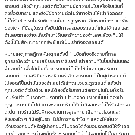
รถยนต์ แล้วนำกุญแจติดตัวไปตามข้อความในใบเสร็จรับเงินที่
ลงชื่อรับทราบ และยังมีข้อความต่อไปว่าทางร้านให้เช่าที่จอดรถ
ไม่ใช่รับฝากรถไม่รับผิดชอบในการสูญหาย เสียหายต่อรถ และสิ่ง
ของใดๆ ที่มีอยู่ในรถ ทั้งมิได้มีการส่งมอบรถยนต์ให้แก่จำเลย และ
จำเลยตกลงว่าจะเก็บรักษาไว้ในอารักขาของจำเลยแล้วจะคืนให้
ดังนี้มิใช่สัญญาฝากทรัพย์ แต่เป็นเช่าที่จอดรถยนต์
หมายเหตุ ศาลฎีกาให้เหตุผลดังนี้ ” ….ข้อเท็จจริงตามที่ศาล
อุทธรณ์ฟังว่า นายเสรี ปิยะธาราธิเบศร์ เช่าสถานที่ในปั๊มน้ำมันของ
จำเลยที่ 1 เพื่อใช้เป็นที่จอดรถยนต์ ไม่ใช่ให้จำเลยดูแลรักษา
รถยนต์ นายเสรี ปิยะธาราธิเบศร์เจ้าของรถยนต์เป็นผู้นำรถยนต์
ไปจอดที่ปั๊มน้ำมันของจำเลยได้ใส่กุญแจประตูรถยนต์ แล้วนำ
กุญแจติดตัวไปด้วย และได้ลงชื่อรับทราบข้อความในใบเสร็จรับ
เงินซึ่งมีว่า “โปรดทราบ รถที่ท่านนำมาจอดบริเวณปั๊มนี้ ต้องนำ
กุญแจรถกลับไปด้วย เพราะทางร้านให้เช่าที่จอดรถไม่ใช่รับฝากรถ
ฉะนั้น ทางร้านไม่รับผิดชอบในการสูญหาย เสียหายต่อรถและ
สิ่งของใด ๆ ที่มีอยู่ในรถ” ไม่มีการกระทำใด ๆ แสดงให้เห็นว่า
เจ้าของรถยนต์หรือผู้นำรถยนต์ไปจอดได้ส่งมอบรถยนต์ให้จำเลย
และจำเลยตกลงว่าจะเก็บรักษารถยนต์ที่นำไปจอดนั้นไว้ในอารักขา