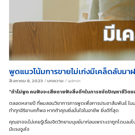
พูดแนวโน้มการขายไม่เก่งมีเคล็ดลับมา
สิงหาคม 8, 2023
/
บทความ
/
admin
“ถ้าไม่พูด คนฟังจะเสียดายฟังสิ่งดีๆในการขจัดปัญหาชีวิต
ตลอดหลายปี​ ที่ผมสอนวิชาการการพูดเพื่อการประชาสัมพันธ์​ ในมห
ทำทุกอิริยาบถ​ก็พอ​ หากถ้าคุณยิ่งมั่นใจในอาชีพ​ ยิ่งดีที่สุด
คุณอาจจะไม่เคยรู้เรื่องจิตวิทยามนุษย์มาก่อนเพราะเราถูกโดนลงโปร
มีเเรงจูงใจ