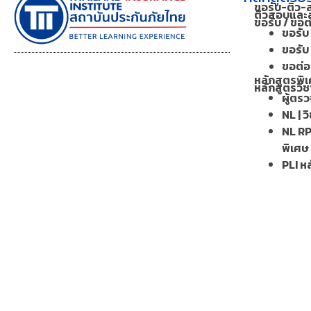
ขอรับ-ติว-
ติวสอบและส
ขอรับ / ขอ
ขอรับ 
ขอรับ 
ขอต่อฯ
หลักสูตรพิเ
หลักสูตรวิช
ผู้ตร
NL | ว
NL RP
พิเศษ
PLI หล