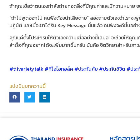
ถ้าคุณเชื่อว่าตนเองกำลังถ่ายทอดสิ่งที่มีคุณค่าและมีความหมาย จ
“ถ้าไม่พูดออกไป​ คนฟังต้องน่าเสียดาย” ลองถามตัวเองว่าเราจะพูด
ปฏิบัติ และเมื่อเขาได้รับ Key Message นั้นแล้ว คนฟังจะดีขึ้นอย่
คุณแค่ตั้งโปรแกรมให้ตัวเองความเชื่ออย่างนี้เสมอ’ จะช่วยให้คุณเ
สำเร็จที่คุณอยากได้จะเพิ่มมากขึ้นครับ มันคือ จิตวิทยาสำหรับภาวะ
#tiivarietytalk #ทีไอไอทอล์ค​ #ประกันภัย #ประกันชีวิต #ประก
แบ่งปันบทความนี้
หลักสูตรปร