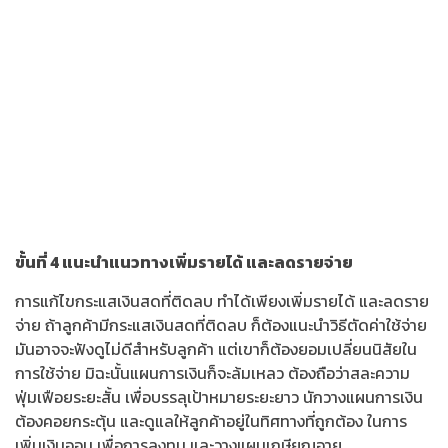
ต้องคอยกระตุ้น และดูแลให้ลูกค้าอยู่ในทิศทางที่ถูกต้อง ในการ
เพิ่มเงินออม เพื่อการลงทุน และวางแผนเกษียณอายุ
ขั้นที่
5 คำนวณรายจ่ายเป็นร้อยละจากยอดรวม
อีกทางหนึ่งที่จะทำประโยชน์ให้ลูกค้าได้ คือ เปรียบเทียบ รูปแบบ
การใช้จ่ายของเขา กับประชากรโดยเฉลี่ย แต่ก็อาจเป็นการยากที่
จะได้ข้อมูลเช่นว่านี้มา และถึงแม้จะได้ข้อมูลมาแล้ว ก็ต้องตระหนัก
ว่าสถิตินี้มีโอกาสเบี่ยงเบนสูง เนื่องจากสถิติประชากรด้านต่างๆ
เช่น เพศ อายุ รายได้ โครงสร้างของครอบครัว ภูมิลำเนา และ
ปัจจัยอื่นๆ
*** ฉบับหน้ามีสาระดีๆเกี่ยวกับการบริหารความเสี่ยง และการ
วางแผนประกัน ที่นักขายประกันมืออาชีพ ไม่ควรพลาดเป็นอย่าง
ยิ่ง เรียกว่า หากต้องเฝ้ารอด้วยใจจดใจจ่อตั้งแต่วันนี้ จนกระทั่งได้
อ่านฉบับต่อไปแม้แค่ไม่กี่บรรทัดก็คุ้มค่าการรอคอยแล้วครับพี่น้อง
ครับ ***