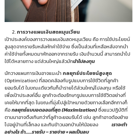
การวางแผนเงินสดหมุนเวียน
เป้าประสงค์ของการวางแผนเงินสดหมุนเวียน คือ การใช้ประโยชน์
สูงสุดจากรายรับหลังหักค่าใช้จ่าย ซึ่งเป็นส่วนที่เหลือหลังจากนำ
ค่าใช้จ่ายทั้งหมดมาหักออกจากรายรับ เงินจำนวนนี้ สามารถนำไป
ใช้ได้หลายทาง แต่ส่วนใหญ่แล้วมัก
นำไปลงทุน
นักวางแผนการเงินอาจแนะนำ
กลยุทธ์ประโยชน์สูงสุด
(Optimization) ที่สอดคล้องกับรูปแบบการใช้ชีวิตที่ลูกค้า
ยอมรับได้ ในขณะเดียวกันก็นำรายได้ส่วนใหญ่ไปลงทุน หรือใช้
เพื่อเป้าประสงค์อื่น ลูกค้าจะต้องรักษารูปแบบการใช้ชีวิตอย่างที่
เคยให้มากที่สุด ในขณะที่มุ่งไปสู่เป้าหมายด้วยทางเลือกอีกทางก็
คือ
กลยุทธ์แบบอดออมที่สุด
(Maximization)
ซึ่งแนวปฏิบัติที่
ตามมาอาจตึงเกินกว่าที่ลูค้าจะยอมรับได้ เช่น ลูกค้าอาจต้องย้าย
ไปอยู่บ้านที่เล็กลง และกินข้าวนอกบ้านให้น้อยลง
เราจะทำ
อย่างไร ถ้า……รายรับ – รายจ่าย = ผลเป็นลบ