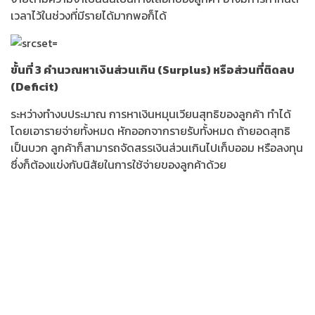
เวลาไว้ในช่วงที่มีรายได้มากพอก็ได้
ขั้นที่
3 คำนวณหาเงินส่วนเกิน (Surplus) หรือส่วนที่ติดลบ
(Deficit)
ระหว่างทำงบประมาณ การหาเงินหมุนเวียนสุทธิของลูกค้า ทำได้
โดยเอารายจ่ายทั้งหมด หักออกจากรายรับทั้งหมด ถ้ายอดสุทธิ
เป็นบวก ลูกค้าก็สามารถจัดสรรเงินส่วนเกินไปเก็บออม หรือลงทุน
ซึ่งก็ต้องแข่งกับนิสัยในการใช้จ่ายของลูกค้าด้วย
ขั้นที่
4 แนะนำแนวทางเพิ่มรายได้ และลดรายจ่าย
การแก้ไขกระแสเงินสดที่ติดลบ ทำได้เพียงเพิ่มรายได้ และลดราย
จ่าย ถ้าลูกค้ามีกระแสเงินสดที่ติดลบ ก็ต้องแนะนำวิธีตัดค่าใช้จ่าย
มันอาจจะฟังดูไม่ดีสำหรับลูกค้า แต่เขาก็ต้องยอมเปลี่ยนนิสัยใน
การใช้จ่าย มิฉะนั้นแผนการเงินก็จะล้มเหลว ต้องถือว่าสละความ
ฟุ่มเฟือยระยะสั้น เพื่อบรรลุเป้าหมายระยะยาว นักวางแผนการเงิน