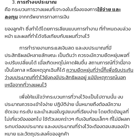
การทำงบประมาณ
คือ กระบวนการวางแผนที่เจาะจงในเรื่องของการ
ใช้จ่าย และ
ลงทุน
จากทรัพยากรทางการเงิน
ของลูกค้า ซึ่งทำได้โดยการเลียนแบบการทำงาน ที่กำหนดงบล่วง
หน้า และผลที่ทำได้จริงเทียบกับแผนที่วางไว้
การทำรายงานกระแสเงินสด และงบประมาณที่มี
ประสิทธิผลมีหลายลักษณะ เป็นต้นว่า ควรจะมีความยืดหยุ่นพอที่
จะปรับเปลี่ยนได้ เมื่อเกิดเหตุไม่คาดฝันขึ้น สถานการณ์ที่ว่านี้อาจ
เป็นโอกาส หรือเหตุฉุกเฉินก็ได้
ความยืดหยุ่นที่ว่านี้ก็เพื่อรับประกัน
ว่างบประมาณที่ทำไว้ยังคงมีประสิทธิผลอยู่ แม้มีเหตุการณ์นอก
เหนือจากที่วางแผนไว้
เพื่อให้แน่ใจว่ากระบวนการที่วางไว้จะเป็นไปตามนั้น งบ
ประมาณควรจะเข้าใจง่าย ปฏิบัติง่าย นั้นหมายถึงต้องมีความ
ชัดเจน กระชับ และนำเสนอในรูปแบบที่เรียบง่าย โดยตัดข้อมูลที่
ไม่เกี่ยวข้องออกไป ใช้ตัวเลขคร่าวๆ กับเงินก้อนเล็กๆ ที่ไม่มีผลก
ระทบต่องบประมาณ และงบประมาณที่ร่างไว้จะต้องตอบสนองเป้า
หมาย และวัตถุประสงค์ของลูกค้า