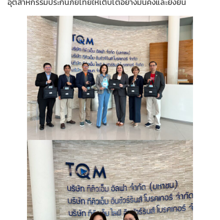
อุตสาหกรรมประกันภัยไทยให้เติบโตอย่างมั่นคงและยั่งยืน