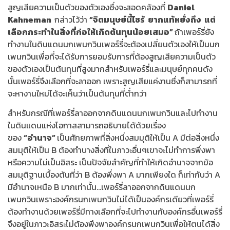
สูญเสียความเป็นตัวของตัวเองซึ่งจะสอดคล้องที่
Daniel
Kahneman
กล่าวไว้ว่า
“จิตมนุษย์นี้ไซร้ ยากแท้หยั่งถึง แต่
เลือกกระทำในสิ่งที่ก่อให้เกิดต้นทุนน้อยเสมอ”
ถ้าเพอร์รี่ยัง
ทำงานในดินแดนนกเพนกวินเพอร์รี่จะต้องเปลี่ยนตัวเองให้เป็นนก
เพนกวินเพื่อที่จะได้รับการยอมรับการที่ต้องสูญเสียความเป็นตัว
ของตัวเองเป็นต้นทุนที่สูงมากสำหรับเพอร์รี่และมนุษย์ทุกคนดัง
นั้นเพอร์รี่จึงเลือกที่จะลาออก เพราะสูญเสียแค่งานซึ่งก็สามารถที่
จะหางานใหม่ได้จะเห็นว่าเป็นต้นทุนที่ต่ำกว่า
สำหรับกรณีที่เพอร์รี่ลาออกจากดินแดนนกเพนกวินและไปทำงาน
ในดินแดนแห่งโอกาสสามารถอธิบายได้ด้วยเรื่อง
ของ
“อำนาจ”
เป็นศักยภาพที่สิ่งหนึ่งสมมุติให้เป็น A มีต่อสิ่งหนึ่ง
สมมุติให้เป็น B ต้องทำบางสิ่งที่ในภาวะอื่นๆเขาจะไม่ทำการพึ่งพา
หรือความไม่เป็นอิสระ เป็นปัจจัยสำคัญที่ทำให้เกิดอำนาจจากข้อ
สมมุติฐานเบื้องต้นที่ว่า B ต้องพึ่งพา A มากเพียงใด ก็เท่ากับว่า A
มีอำนาจเหนือ B มากเท่านั้น…เพอร์รี่ลาออกจากดินแดนนก
เพนกวินเพราะองค์กรนกเพนกวินไม่ได้เป็นองค์กรเดียวที่เพอร์รี่
ต้องทำงานด้วยเพอร์รี่มีทางเลือกที่จะไปทำงานกับองค์กรอื่นเพอร์รี่
จึงอยู่ในภาวะอิสระไม่ต้องพึงพาองค์กรนกเพนกวินเพื่อให้ตนได้สิ่ง