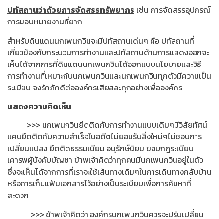
ปทัสถานว่าด้วยการจัดสรรทรัพยากร
เช่น การจัดสรรอุปกรณ์
การมอบหมายงานที่ยาก
สำหรับดินแดนนกเพนกวินจะมีปทัสถานเด่นๆ คือ ปทัสถานที่
เกี่ยวข้องกับกระบวนการทำงานและปทัสถานด้านการแสดงออกจะ
เห็นได้จากการที่ดินแดนนกเพนกวินได้ออกแบบนโยบายและวิธี
การทำงานที่เหมาะกับนกเพนกวินและนกเพนกวินทุกตัวมีความเป็น
ระเบียบ จงรักภักดีต่อองค์กรเสียสละทุกอย่างเพื่อองค์กร
แสดงความคิดเห็น
>>> นกเพนกวินยึดติดกับการทำงานแบบเดิมๆมีวิสัยทัศน์
แคบยึดติดกับความสำเร็จในอดีตไม่ยอมรับสิ่งใหม่ๆไม่ชอบการ
เปลี่ยนแปลง ยึดติดธรรมเนียม อนุรักษ์นิยม ขอบกฎระเบียบ
เคารพผู้บังคับบัญชา ข้าพเจ้าคิดว่าทุกคนมีนกเพนกวินอยู่ในตัว
ซึ่งจะเห็นได้จากการที่เราจะใช้เส้นทางเดิมๆในการเดินทางกลับบ้าน
หรือการเก็บแฟ้มเอกสารไว้อย่างเป็นระเบียบเพื่อการค้นหาที่
สะดวก
>>> ข้าพเจ้าคิดว่า องค์กรนกเพนกวินควรจะปรับเปลี่ยน