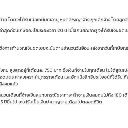
าย โดยจะได้รับเมื่อเกษียณอายุ หมดสัญญาจ้าง ถูกเลิกจ้าง โดยลูกจ้า
าสุดก่อนเกษียณเป็นระยะเวลา 20 ปี เมื่อเกษียณอายุ จะได้รับเงินชด
นั้น ซึ่งการคำนวณเงินชดเชยจะนับตามจำนวนวันย้อนหลังจากวันที่เกษี
ม สูงสุดอยู่ที่เดือนละ 750 บาท ซึ่งเงินที่จ่ายไปทุกเดือน ไม่ได้สูญเ
บุตร ค่าสงเคราะห์บุตรรายเดือน และอีกหนึ่งสิทธิประโยชน์ที่ได้รับ คือ
นสังคมแล้ว
ำนวนเดือนที่จ่ายเงินสมทบกรณีชราภาพ ถ้าจ่ายเงินสมทบไม่ถึง 180 เดือน 
่ 15 ปีขึ้นไป จะได้รับเป็นเงินบำนาญรายเดือนไปตลอดชีวิต