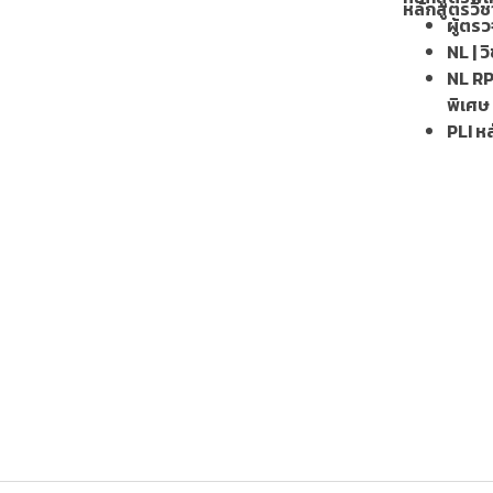
หลักสูตรวิช
ผู้ตร
NL | ว
NL RP
พิเศษ
PLI หล