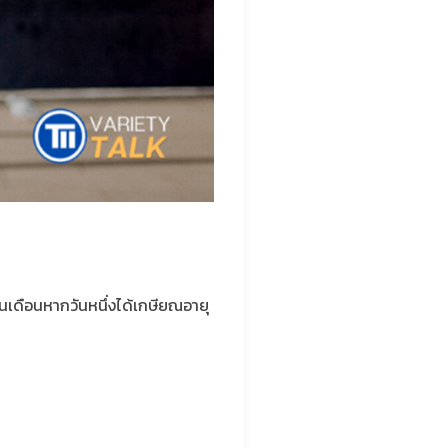
นเดือนหากวันหนึ่งได้เกษียณอายุ