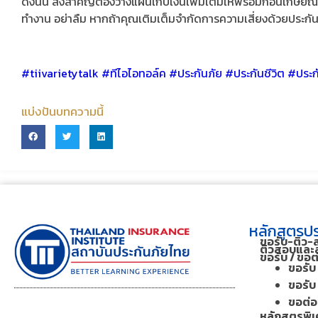
ดังนั้น สิ่งสำคัญต้องวางแผนเก็บเงินเพิ่มเติมให้พร้อมก่อนเกษี
ทำงาน อย่าลืม หากถ้าคุณเติมเต็มจำกัดการความเสี่ยงด้วยประกันภัย
#tiivarietytalk #ทีไอไอทอล์ค​ #ประกันภัย #ประกันชีวิต #ประก
แบ่งปันบทความนี้
หลักสูตรปร
ขอรับ-ติว-
ติวสอบและส
ขอรับ / ขอ
ขอรับ 
ขอรับ 
ขอต่อฯ
หลักสูตรพิเ