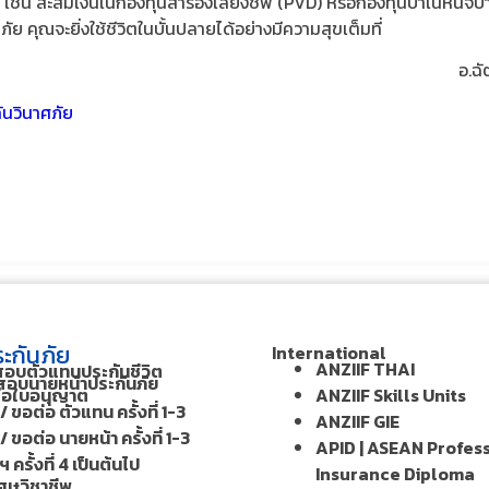
ยณ เช่น สะสมเงินในกองทุนสำรองเลี้ยงชีพ (PVD) หรือกองทุนบำเนหน็จบำ
 คุณจะยิ่งใช้ชีวิตในบั้นปลายได้อย่างมีความสุขเต็มที่
อ.ฉั
ันวินาศภัย
ะกันภัย
International
ANZIIF THAI
สอบตัวแทนประกันชีวิต
อบนายหน้าประกันภัย
ต่อใบอนุญาต
ANZIIF Skills Units
/ ขอต่อ ตัวแทน ครั้งที่ 1-3
ANZIIF GIE
/ ขอต่อ นายหน้า ครั้งที่ 1-3
APID | ASEAN Profes
 ครั้งที่ 4 เป็นต้นไป
Insurance Diploma
ศษวิชาชีพ